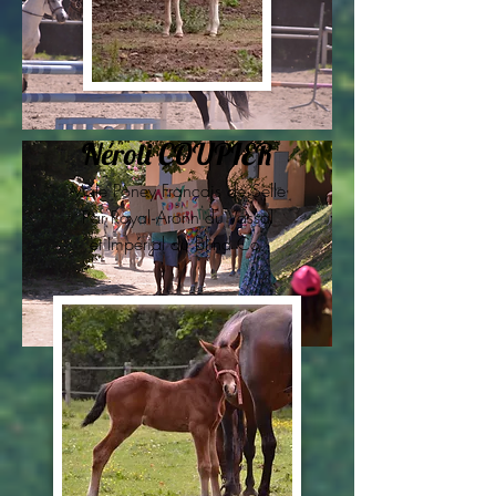
Néroli COUPIER
Mâle Poney Français de Selle
Par
Royal Aronn du Vassal
et
Impérial du Blind Co