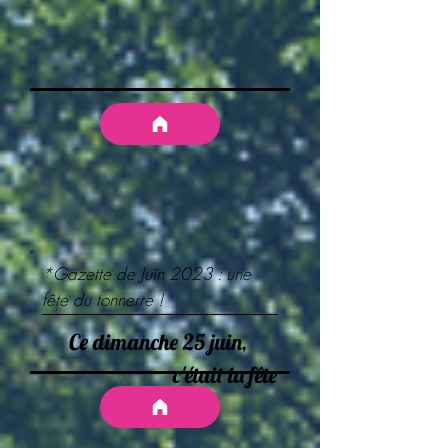
*Gazette de Juin 2023 : une
fête du tonnerre !
Ce dimanche 25 juin,
c'était la fête
au club !