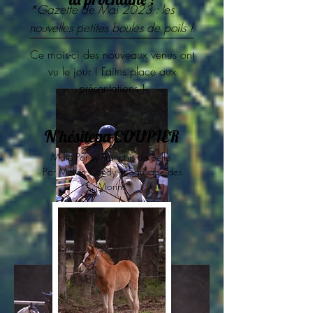
*Gazette de Mai 2023 : les
nouvelles petites boules de poils !
Ce mois-ci des nouveaux venus ont
vu le jour !
Faites place aux
présentations !
N'
hésitepa COUPIER
Mâle Poney Français de Selle
Par Melvin Candy et Sauvage des
Morins