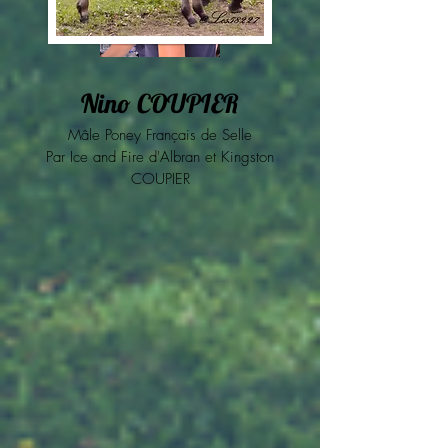
Nino COUPIER
Mâle Poney Français de Selle
Par Ice and Fire d'Albran
et Kingston
COUPIER