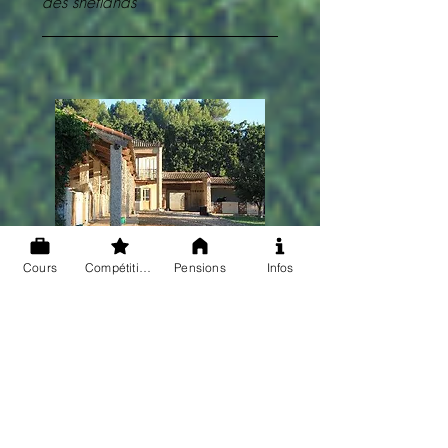
des shetlands
Cours
Compétitions
Pensions
Infos
Pas moins de 24 équipes de
Horseball venues du Var, de
Provence et du Gard se sont
affrontées le 19 décembre sous le
manège couvert. Organisée par les
Cavaliers de la Forge, cette journée
placée sous le signe de la bonne
humeur a été une réussite. Les